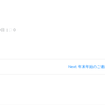
9日
|
0
Next
Next:
年末年始のご連
post: